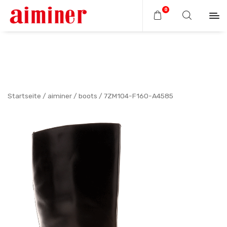
0
Startseite
/
aiminer
/
boots
/ 7ZM104-F160-A4585